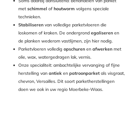
Soms daarbij aansluitend: behandelen van parket
met
schimmel
of
houtworm
volgens speciale
technieken.
Stabiliseren
van volledige parketvloeren die
loskomen of kraken. De ondergrond
egaliseren
en
de planken wederom vastlijmen, zijn hier nodig.
Parketvloeren volledig
opschuren
en
afwerken
met
olie, wax, watergedragen lak, vernis.
Onze specialiteit: ambachtelijke vervanging of fijne
herstelling van
antiek
en
patroonparket
als visgraat,
chevron, Versailles. Dit soort parketherstellingen
doen we ook in uw regio Moerbeke-Waas.